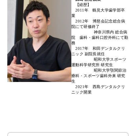
【経歴】
2011年
鶴見大学歯学部卒
業
2012年
博慈会記念総合病
院にて研修終了
神奈川県内 総合病
院 歯科・歯科口腔外科にて勤
務
2017年
和田デンタルクリ
ニック 副院長就任
昭和大学スポーツ
運動科学研究所 研究生
昭和大学顎関節治
療科・スポーツ歯科外来 研究
生
2021年
西島デンタルクリ
ニック開業