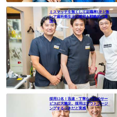
ミスマッチを無くして定職率UP！激
レア歯科衛生士の採用も戦略的に実
現！
採用12名！迅速・丁寧なプロのサー
ビスに大満足。採用はアウトソージ
ングするべきだと実感