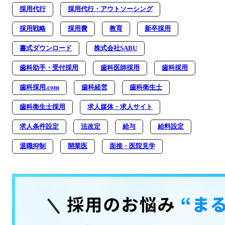
採用代行
採用代行・アウトソーシング
採用戦略
採用費
教育
新卒採用
書式ダウンロード
株式会社SABU
歯科助手・受付採用
歯科医師採用
歯科採用
歯科採用.com
歯科経営
歯科衛生士
歯科衛生士採用
求人媒体・求人サイト
求人条件設定
法改定
給与
給料設定
退職抑制
開業医
面接・医院見学