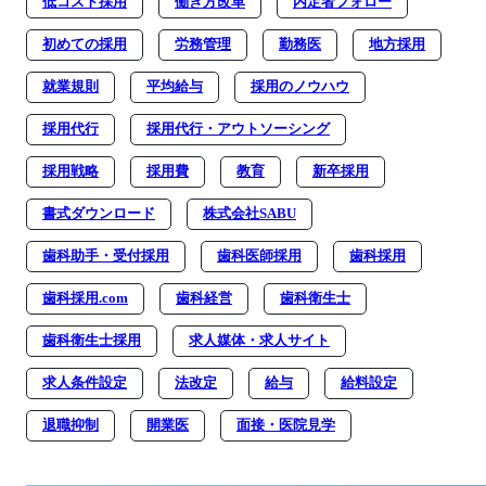
低コスト採用
働き方改革
内定者フォロー
初めての採用
労務管理
勤務医
地方採用
就業規則
平均給与
採用のノウハウ
採用代行
採用代行・アウトソーシング
採用戦略
採用費
教育
新卒採用
書式ダウンロード
株式会社SABU
歯科助手・受付採用
歯科医師採用
歯科採用
歯科採用.com
歯科経営
歯科衛生士
歯科衛生士採用
求人媒体・求人サイト
求人条件設定
法改定
給与
給料設定
退職抑制
開業医
面接・医院見学