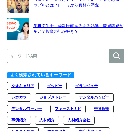
ラブルとは？口コミから真相を調査！
歯科衛生士・歯科医師あるある26選！職場恋愛が
多い？投資の話が好き？
よく検索されているキーワード
クオキャリア
グッピー
グランジュテ
シカカラ
ジョブメドレー
デンタルハッピー
デンタルワーカー
ファーストナビ
中途採用
事例紹介
人材紹介
人材紹介会社