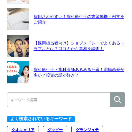
採用されやすい！歯科衛生士の志望動機・例文を
ご紹介
【採用担当者向け】ジョブメドレーでよくあるト
ラブルとは？口コミから真相を調査！
歯科衛生士・歯科医師あるある26選！職場恋愛が
多い？投資の話が好き？
よく検索されているキーワード
クオキャリア
グッピー
グランジュテ