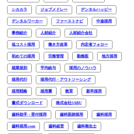
シカカラ
ジョブメドレー
デンタルハッピー
デンタルワーカー
ファーストナビ
中途採用
事例紹介
人材紹介
人材紹介会社
低コスト採用
働き方改革
内定者フォロー
初めての採用
労務管理
勤務医
地方採用
就業規則
平均給与
採用のノウハウ
採用代行
採用代行・アウトソーシング
採用戦略
採用費
教育
新卒採用
書式ダウンロード
株式会社SABU
歯科助手・受付採用
歯科医師採用
歯科採用
歯科採用.com
歯科経営
歯科衛生士