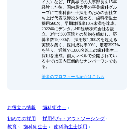
イム）など、IT業界での人事部長を15年
経験した後、国内最大手の審美歯科グル
ープにて歯科衛生士採用のための会社立
ち上げ代表取締役を務める。歯科衛生士
採用560名、早期離職率10%未満を達成。
2022年にデンタルHR総研株式会社を設
立。3年で300医院との契約を締結し、応
募者数15,000名、採用数1,300名を超える
実績を築く。採用成功率99%、定着率97%
を誇り、通算で1,800名以上の歯科衛生士
採用を達成。個人レベルで公開されてい
る中では国内圧倒的なナンバーワンであ
る。
筆者のプロフィール紹介はこちら
お役立ち情報
歯科衛生士
初めての採用
採用代行・アウトソーシング
教育
歯科衛生士
歯科衛生士採用