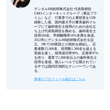
デンタルHR総研株式会社 代表取締役
GMOインターネットグループ（東証プラ
イム）など、IT業界での人事部長を15年
経験した後、国内最大手の審美歯科グル
ープにて歯科衛生士採用のための会社立
ち上げ代表取締役を務める。歯科衛生士
採用560名、早期離職率10%未満を達成。
2022年にデンタルHR総研株式会社を設
立。3年で300医院との契約を締結し、応
募者数15,000名、採用数1,300名を超える
実績を築く。採用成功率99%、定着率97%
を誇り、通算で1,800名以上の歯科衛生士
採用を達成。個人レベルで公開されてい
る中では国内圧倒的なナンバーワンであ
る。
筆者のプロフィール紹介はこちら