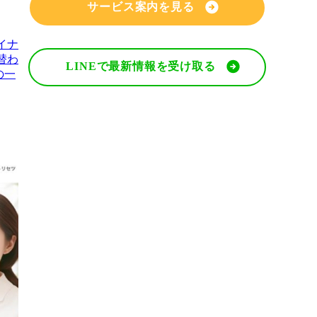
サービス案内を見る
イナ
替わ
LINEで最新情報を受け取る
の一