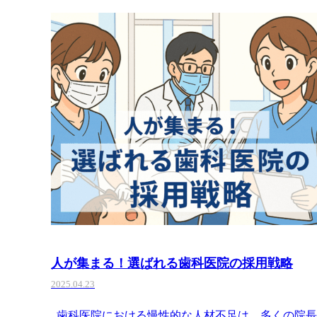
人が集まる！選ばれる歯科医院の採用戦略
2025.04.23
歯科医院における慢性的な人材不足は、多くの院長