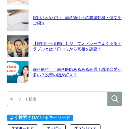
採用されやすい！歯科衛生士の志望動機・例文を
ご紹介
【採用担当者向け】ジョブメドレーでよくあるト
ラブルとは？口コミから真相を調査！
歯科衛生士・歯科医師あるある26選！職場恋愛が
多い？投資の話が好き？
よく検索されているキーワード
クオキャリア
グッピー
グランジュテ