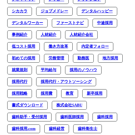
シカカラ
ジョブメドレー
デンタルハッピー
デンタルワーカー
ファーストナビ
中途採用
事例紹介
人材紹介
人材紹介会社
低コスト採用
働き方改革
内定者フォロー
初めての採用
労務管理
勤務医
地方採用
就業規則
平均給与
採用のノウハウ
採用代行
採用代行・アウトソーシング
採用戦略
採用費
教育
新卒採用
書式ダウンロード
株式会社SABU
歯科助手・受付採用
歯科医師採用
歯科採用
歯科採用.com
歯科経営
歯科衛生士